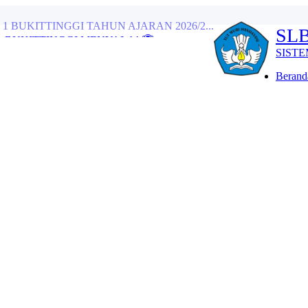
 BUKITTINGGI MENYALA! 🏆...
SLBN 1 
ah, Semarakkan Perpisa...
SISTEM INFORM
tangan Tamu Istimewa d...
Beranda
engan Pawai Alegoris...
ikan Sentuhan Hangat ...