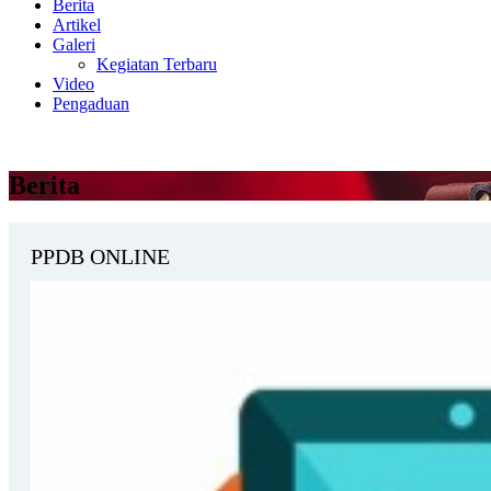
Berita
Artikel
Galeri
Kegiatan Terbaru
Video
Pengaduan
Berita
PPDB ONLINE