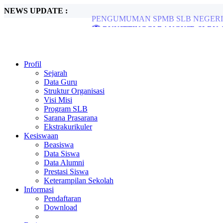
NEWS UPDATE :
🏆 BUKITTINGGI BANGKIT, SLBN 1
SLBN 1 Bukittinggi Gelar Outbound Meri
Alhamdulillah, SLBN 1 Bukittinggi Keda
JUARA 2 NASIONAL PANTOMIM...
SLBN 1 Bukittinggi Meriahkan HUT RI d
Profil
Kapolresta Bukittinggk Sambangi dan Ber
Sejarah
LKSN PDBK 2024...
Data Guru
PPDB TP. 2024/2025...
Struktur Organisasi
Visi Misi
Program SLB
Sarana Prasarana
Ekstrakurikuler
Kesiswaan
Beasiswa
Data Siswa
Data Alumni
Prestasi Siswa
Keterampilan Sekolah
Informasi
Pendaftaran
Download