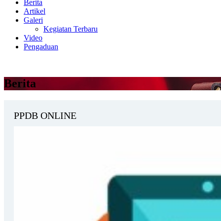
Berita
Artikel
Galeri
Kegiatan Terbaru
Video
Pengaduan
Berita
PPDB ONLINE