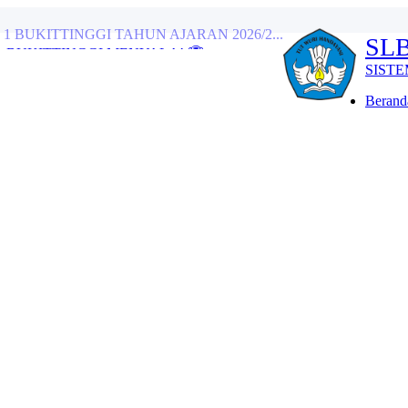
 BUKITTINGGI MENYALA! 🏆...
SLBN 1 
ah, Semarakkan Perpisa...
SISTEM INFORM
tangan Tamu Istimewa d...
Beranda
engan Pawai Alegoris...
ikan Sentuhan Hangat ...