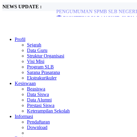
NEWS UPDATE :
🏆 BUKITTINGGI BANGKIT, SLBN 1
SLBN 1 Bukittinggi Gelar Outbound Meri
Alhamdulillah, SLBN 1 Bukittinggi Keda
JUARA 2 NASIONAL PANTOMIM...
SLBN 1 Bukittinggi Meriahkan HUT RI d
Profil
Kapolresta Bukittinggk Sambangi dan Ber
Sejarah
LKSN PDBK 2024...
Data Guru
PPDB TP. 2024/2025...
Struktur Organisasi
Visi Misi
Program SLB
Sarana Prasarana
Ekstrakurikuler
Kesiswaan
Beasiswa
Data Siswa
Data Alumni
Prestasi Siswa
Keterampilan Sekolah
Informasi
Pendaftaran
Download