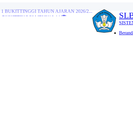
 BUKITTINGGI MENYALA! 🏆...
SLBN 1 
ah, Semarakkan Perpisa...
SISTEM INFORM
tangan Tamu Istimewa d...
Beranda
engan Pawai Alegoris...
ikan Sentuhan Hangat ...