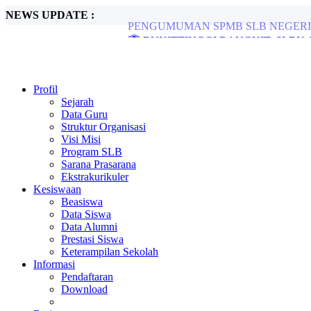
NEWS UPDATE :
🏆 BUKITTINGGI BANGKIT, SLBN 1
SLBN 1 Bukittinggi Gelar Outbound Meri
Alhamdulillah, SLBN 1 Bukittinggi Keda
JUARA 2 NASIONAL PANTOMIM...
SLBN 1 Bukittinggi Meriahkan HUT RI d
Profil
Kapolresta Bukittinggk Sambangi dan Ber
Sejarah
LKSN PDBK 2024...
Data Guru
PPDB TP. 2024/2025...
Struktur Organisasi
Visi Misi
Program SLB
Sarana Prasarana
Ekstrakurikuler
Kesiswaan
Beasiswa
Data Siswa
Data Alumni
Prestasi Siswa
Keterampilan Sekolah
Informasi
Pendaftaran
Download