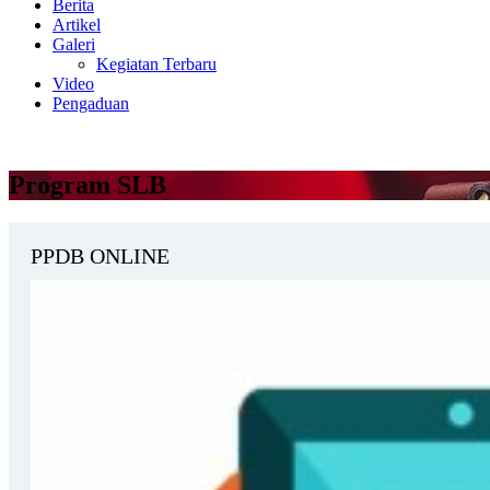
Berita
Artikel
Galeri
Kegiatan Terbaru
Video
Pengaduan
Program SLB
PPDB ONLINE