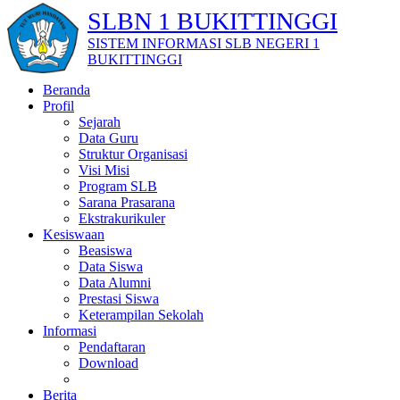
SLBN 1 BUKITTINGGI
SISTEM INFORMASI SLB NEGERI 1
BUKITTINGGI
Beranda
Profil
Sejarah
Data Guru
Struktur Organisasi
Visi Misi
Program SLB
Sarana Prasarana
Ekstrakurikuler
Kesiswaan
Beasiswa
Data Siswa
Data Alumni
Prestasi Siswa
Keterampilan Sekolah
Informasi
Pendaftaran
Download
Berita