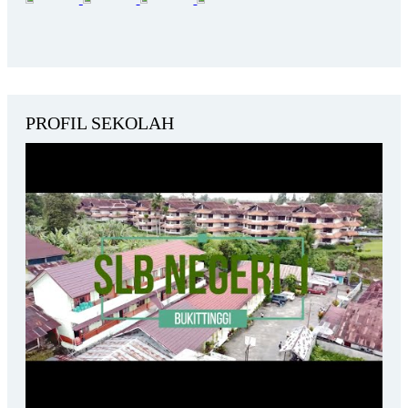
Perpisa...
Alhamdulillah, SLBN 1 Bukittinggi Kedatangan Tamu
Istimewa d...
JUARA 2 NASIONAL PANTOMIM...
PROFIL SEKOLAH
SLBN 1 Bukittinggi Meriahkan HUT RI dengan Pawai
Alegoris...
Kapolresta Bukittinggk Sambangi dan Berikan Sentuhan
Hangat ...
LKSN PDBK 2024...
PPDB TP. 2024/2025...
KABAR GEMBIRA & PRESTASI NASIONAL DARI
FLS3N DIKSUS 2026!...
KABAR GEMBIRA & PRESTASI NASIONAL DARI
FLS3N DIKSUS 2026!...