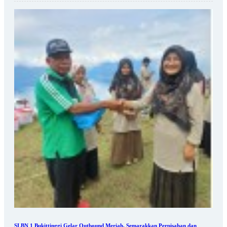
SLBN 1 Bukittinggi Gelar Outbound Meriah, Semarakkan Perpisahan dan