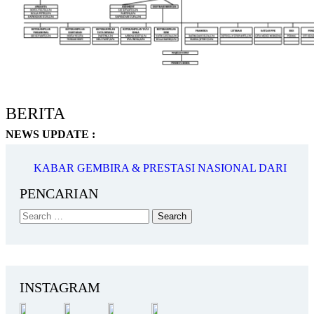
BERITA
NEWS UPDATE :
KABAR GEMBIRA & PRESTASI NASIONAL DARI
FLS3N DIKSUS 2026!...
PENCARIAN
PENGUMUMAN SPMB SLB NEGERI 1 BUKITTINGGI
TAHUN AJARAN 2026/2...
🏆 BUKITTINGGI BANGKIT, SLBN 1 BUKITTINGGI
MENYALA! 🏆...
INSTAGRAM
SLBN 1 Bukittinggi Gelar Outbound Meriah, Semarakkan